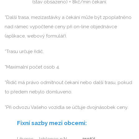
(stav obsazeno) + 8kč/min čekaní.
*Další trasa, mezizastávky a čekání může být zpoplatněno
nad rámec vypočtené ceny při on-line objednávce
(aplikace, webový formulář).
*Trasu určuje řidič.
*Maximalní počet osob 4.
*Řidič má právo odmítnout čekaní nebo další trasu, pokud
to předem nebylo domluveno.
*Při odvozu Vašeho vozidla se účtuje dvojnásobek ceny.
Fixní sazby mezi obcemi:
Liberec - Jablonec n.N .............
319Kč