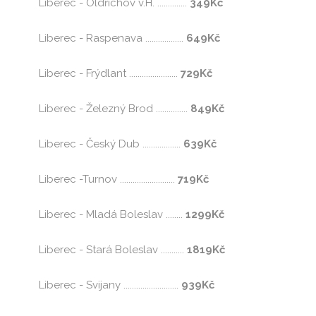
Liberec - Oldřichov v.H. ..............
349Kč
Liberec - Raspenava ..................
649Kč
Liberec - Frýdlant .......................
729Kč
Liberec - Železný Brod ...............
849Kč
Liberec - Český Dub ..................
639Kč
Liberec -Turnov ..........................
719Kč
Liberec - Mladá Boleslav ........
1299Kč
Liberec - Stará Boleslav ...........
1819Kč
Liberec - Svijany ..........................
939Kč