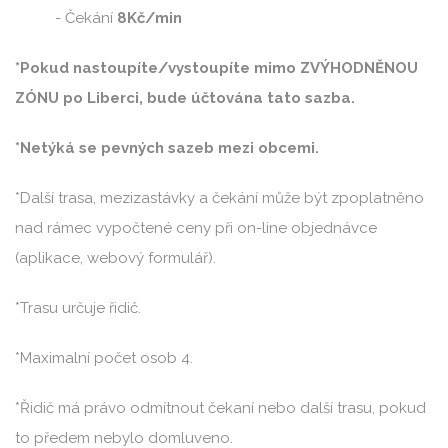
- Čekání
8Kč/min
*Pokud nastoupíte/vystoupíte mimo ZVÝHODNĚNOU
ZÓNU po Liberci, bude účtována tato sazba.
*Netýká se pevných sazeb mezi obcemi.
*Další trasa, mezizastávky a čekání může být zpoplatněno
nad rámec vypočtené ceny při on-line objednávce
(aplikace, webový formulář).
*Trasu určuje řidič.
*Maximalní počet osob 4.
*Řidič má právo odmítnout čekaní nebo další trasu, pokud
to předem nebylo domluveno.