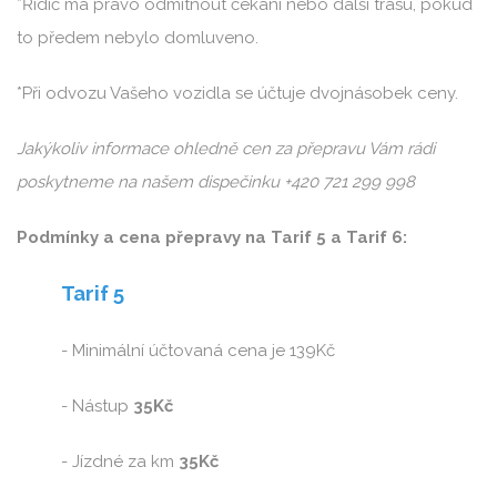
*Řidič má právo odmítnout čekaní nebo další trasu, pokud
to předem nebylo domluveno.
*Při odvozu Vašeho vozidla se účtuje dvojnásobek ceny.
Jakýkoliv informace ohledně cen za přepravu Vám rádi
poskytneme na našem dispečinku +420 721 299 998
Podmínky a cena přepravy na Tarif 5 a Tarif 6:
Tarif 5
- Minimální účtovaná cena je 139Kč
- Nástup
35Kč
- Jízdné za km
35Kč