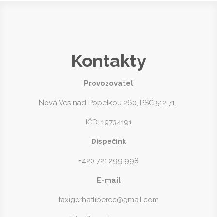
Kontakty
Provozovatel
Nová Ves nad Popelkou 260
, PSČ 512 71.
IČO: 19734191
Dispečink
+420 721 299 998
E-mail
taxigerhatliberec@gmail.com