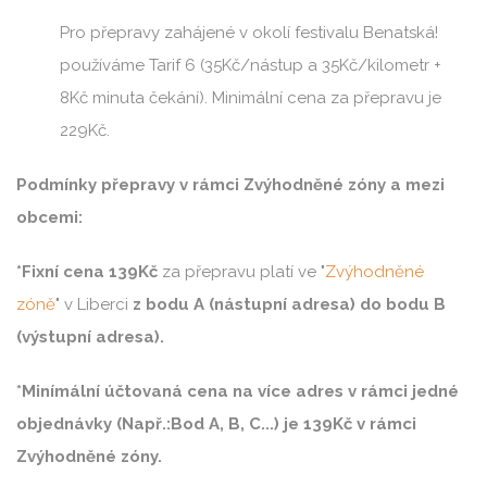
Pro přepravy zahájené v okolí festivalu Benatská!
používáme Tarif 6 (35Kč/nástup a 35Kč/kilometr +
8Kč minuta čekání). Minimální cena za přepravu je
229Kč.
Podmínky přepravy v rámci Zvýhodněné zóny a mezi
obcemi:
*Fixní cena 139Kč
za přepravu platí ve "
Zvýhodněné
zóně
" v Liberci
z bodu A (nástupní adresa) do bodu B
(výstupní adresa).
*Minímální účtovaná cena na více adres v rámci jedné
objednávky (Např.:Bod A, B, C...) je 139Kč v rámci
Zvýhodněné zóny.