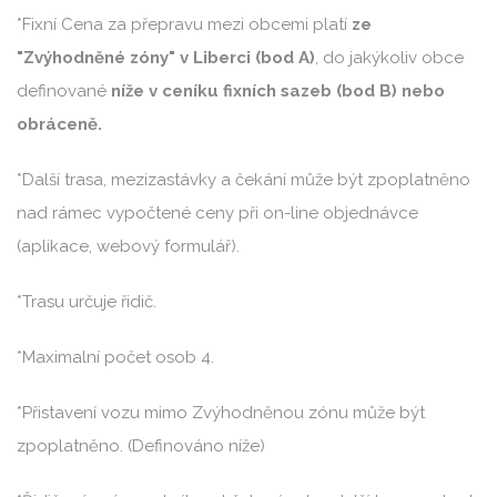
*Fixní Cena za přepravu mezi obcemi platí
ze
"Zvýhodněné zóny" v Liberci (bod A)
, do jakýkoliv obce
definované
níže v ceníku fixních sazeb (bod B) nebo
obráceně.
*Další trasa, mezizastávky a čekání může být zpoplatněno
nad rámec vypočtené ceny při on-line objednávce
(aplikace, webový formulář).
*Trasu určuje řidič.
*Maximalní počet osob 4.
*Přistavení vozu mimo Zvýhodněnou zónu může být
zpoplatněno. (Definováno níže)