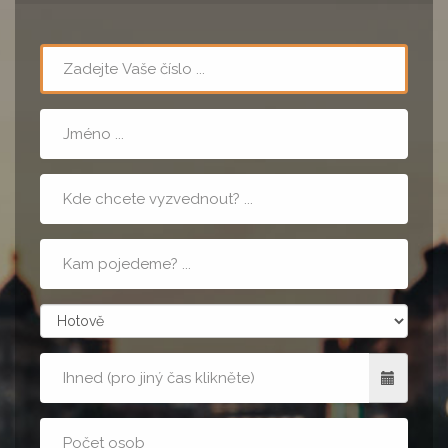
Telefon
Jméno
Místo
nástupu
Cílová
adresa
zpusobPlatby
Kdy
Počet