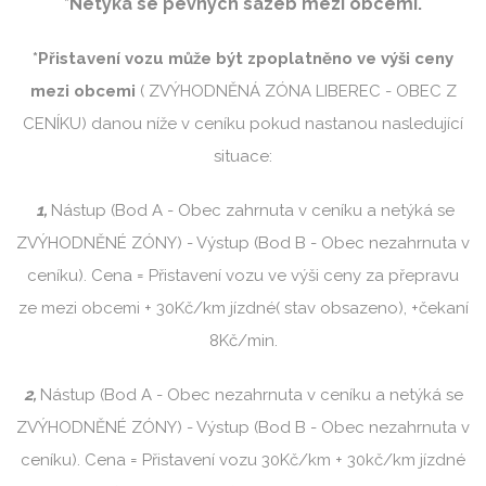
*Netýká se pevných sazeb mezi obcemi.
*Přistavení vozu může být zpoplatněno ve výši ceny
mezi obcemi
( ZVÝHODNĚNÁ ZÓNA LIBEREC - OBEC Z
CENÍKU) danou níže v ceníku pokud nastanou nasledující
situace:
1,
Nástup (Bod A - Obec zahrnuta v ceníku a netýká se
ZVÝHODNĚNÉ ZÓNY) - Výstup (Bod B - Obec nezahrnuta v
ceníku). Cena = Přistavení vozu ve výši ceny za přepravu
ze mezi obcemi + 30Kč/km jízdné( stav obsazeno), +čekaní
8Kč/min.
2,
Nástup (Bod A - Obec nezahrnuta v ceníku a netýká se
ZVÝHODNĚNÉ ZÓNY) - Výstup (Bod B - Obec nezahrnuta v
ceníku). Cena = Přistavení vozu 30Kč/km + 30kč/km jízdné