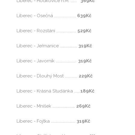
Liberec - Hodkovice n.M. .......
369Kč
Liberec - Osečná ........................
639Kč
Liberec - Rozstání ......................
529Kč
Liberec - Jeřmanice ...................
319Kč
Liberec - Javorník ......................
319Kč
Liberec - Dlouhý Most ..............
229Kč
Liberec - Krásná Studánka .......
189Kč
Liberec - Mníšek .........................
269Kč
Liberec - Fojtka ...........................
319Kč